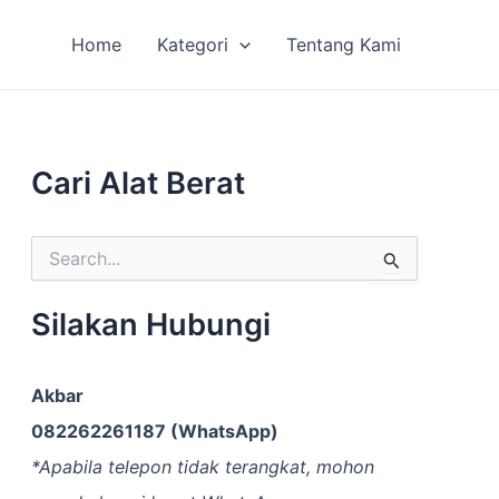
Home
Kategori
Tentang Kami
Cari Alat Berat
S
e
a
r
Silakan Hubungi
c
h
f
Akbar
o
r
082262261187 (WhatsApp)
:
*Apabila telepon tidak terangkat, mohon