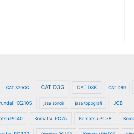
CAT D3G
CAT D3K
CAT 320GC
CAT D6R
undai HX210S
JCB
jasa sondir
jasa topografi
atsu PC40
Komatsu PC75
Komatsu PC78
Kom
matsu PC300
Komatsu PC400
Komatsu WA500
Mes