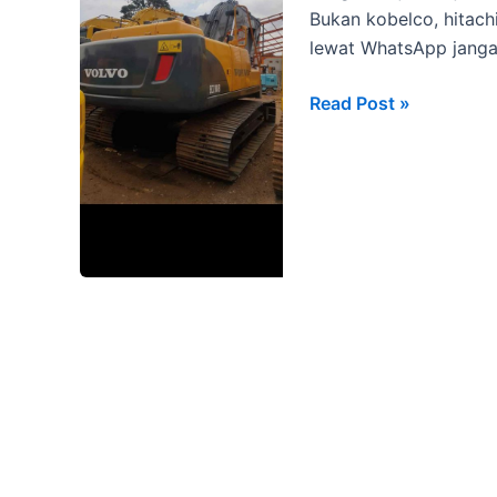
Bukan kobelco, hitach
lewat WhatsApp jang
Dijual
Read Post »
Eksavator
Backhoe
VOLVO
EC210B
2011
Jakarta