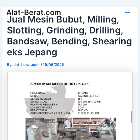
Skip
Alat-Berat.com
to
Jual Mesin Bubut, Milling,
Main
content
Slotting, Grinding, Drilling,
Men
Bandsaw, Bending, Shearing
eks Jepang
By
alat-berat.com
/
19/06/2025