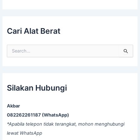
Cari Alat Berat
S
e
a
r
c
h
f
Silakan Hubungi
o
r
:
Akbar
082262261187 (WhatsApp)
*Apabila telepon tidak terangkat, mohon menghubungi
lewat WhatsApp