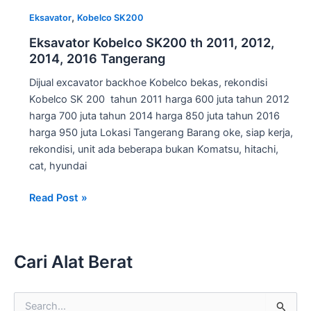
,
Eksavator
Kobelco SK200
Eksavator Kobelco SK200 th 2011, 2012,
2014, 2016 Tangerang
Dijual excavator backhoe Kobelco bekas, rekondisi
Kobelco SK 200 tahun 2011 harga 600 juta tahun 2012
harga 700 juta tahun 2014 harga 850 juta tahun 2016
harga 950 juta Lokasi Tangerang Barang oke, siap kerja,
rekondisi, unit ada beberapa bukan Komatsu, hitachi,
cat, hyundai
Eksavator
Read Post »
Kobelco
SK200
th
Cari Alat Berat
2011,
2012,
2014,
S