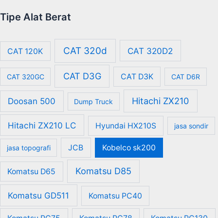
Tipe Alat Berat
CAT 320d
CAT 320D2
CAT 120K
CAT D3G
CAT D3K
CAT 320GC
CAT D6R
Hitachi ZX210
Doosan 500
Dump Truck
Hitachi ZX210 LC
Hyundai HX210S
jasa sondir
JCB
Kobelco sk200
jasa topografi
Komatsu D85
Komatsu D65
Komatsu GD511
Komatsu PC40