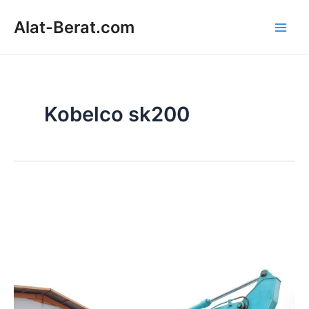
Skip
Alat-Berat.com
to
Main
content
Men
Kobelco sk200