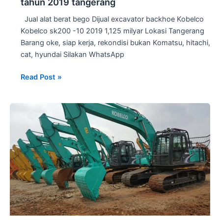
tahun 2019 tangerang
Jual alat berat bego Dijual excavator backhoe Kobelco
Kobelco sk200 -10 2019 1,125 milyar Lokasi Tangerang
Barang oke, siap kerja, rekondisi bukan Komatsu, hitachi,
cat, hyundai Silakan WhatsApp
Dijual
Read Post »
Excavator
backhoe
Kobelco
SK200
tahun
2019
tangerang