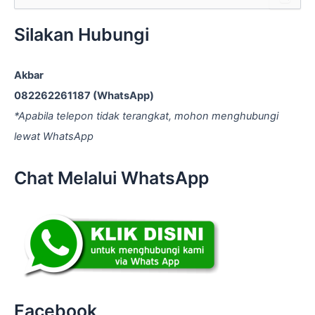
e
2016
a
Tangerang
r
Silakan Hubungi
c
h
f
Akbar
o
082262261187 (WhatsApp)
r
:
*Apabila telepon tidak terangkat, mohon menghubungi
lewat WhatsApp
Chat Melalui WhatsApp
Facebook