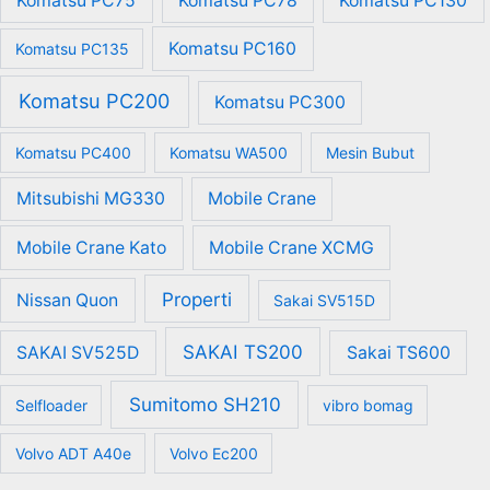
Komatsu PC75
Komatsu PC78
Komatsu PC130
Komatsu PC160
Komatsu PC135
Komatsu PC200
Komatsu PC300
Komatsu PC400
Komatsu WA500
Mesin Bubut
Mitsubishi MG330
Mobile Crane
Mobile Crane Kato
Mobile Crane XCMG
Properti
Nissan Quon
Sakai SV515D
SAKAI TS200
SAKAI SV525D
Sakai TS600
Sumitomo SH210
Selfloader
vibro bomag
Volvo ADT A40e
Volvo Ec200