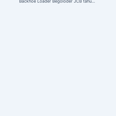
navigation
Backhoe Loader Begoloder JCB tahun 2010 Tangerang