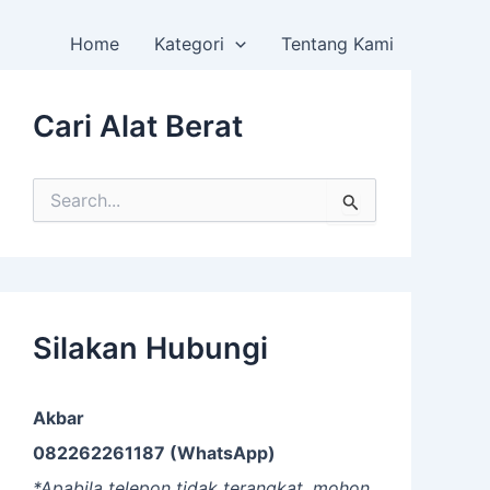
Home
Kategori
Tentang Kami
Cari Alat Berat
S
e
a
r
c
h
f
Silakan Hubungi
o
r
:
Akbar
082262261187 (WhatsApp)
*Apabila telepon tidak terangkat, mohon