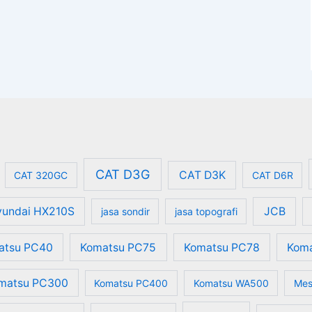
CAT D3G
CAT D3K
CAT 320GC
CAT D6R
undai HX210S
JCB
jasa sondir
jasa topografi
atsu PC40
Komatsu PC75
Komatsu PC78
Kom
matsu PC300
Komatsu PC400
Komatsu WA500
Mes