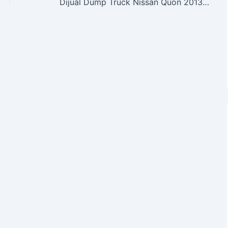
Dijual Dump Truck Nissan Quon 2013, Hino 2012, 24 kubik Truk Tangerang