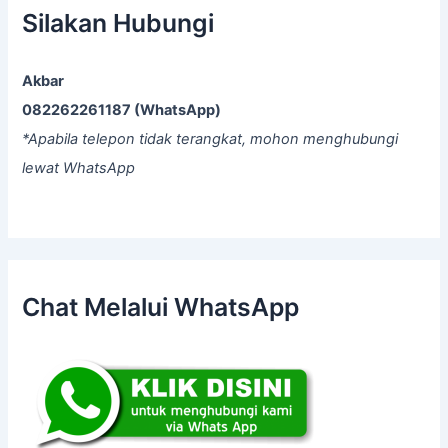
f
Silakan Hubungi
o
r
:
Akbar
082262261187 (WhatsApp)
*Apabila telepon tidak terangkat, mohon menghubungi
lewat WhatsApp
Chat Melalui WhatsApp