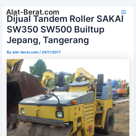
Skip
Alat-Berat.com
to
Dijual Tandem Roller SAKAI
Main
content
SW350 SW500 Builtup
Men
Jepang, Tangerang
By
alat-berat.com
/
24/11/2017