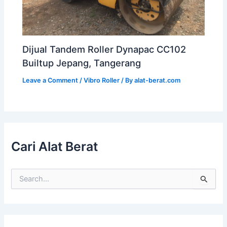
Dijual Tandem Roller Dynapac CC102
Builtup Jepang, Tangerang
Leave a Comment
/
Vibro Roller
/ By
alat-berat.com
Cari Alat Berat
S
e
a
r
c
h