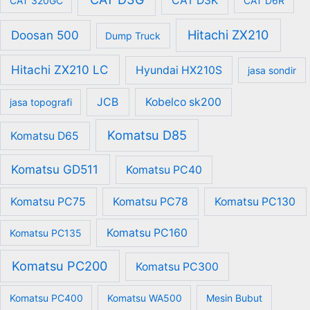
CAT D3K
CAT 320GC
CAT D6R
Hitachi ZX210
Doosan 500
Dump Truck
Hitachi ZX210 LC
Hyundai HX210S
jasa sondir
JCB
Kobelco sk200
jasa topografi
Komatsu D85
Komatsu D65
Komatsu GD511
Komatsu PC40
Komatsu PC75
Komatsu PC78
Komatsu PC130
Komatsu PC160
Komatsu PC135
Komatsu PC200
Komatsu PC300
Komatsu PC400
Komatsu WA500
Mesin Bubut