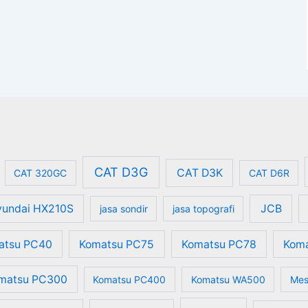
CAT D3G
CAT D3K
CAT 320GC
CAT D6R
undai HX210S
JCB
jasa sondir
jasa topografi
atsu PC40
Komatsu PC75
Komatsu PC78
Kom
matsu PC300
Komatsu PC400
Komatsu WA500
Mes