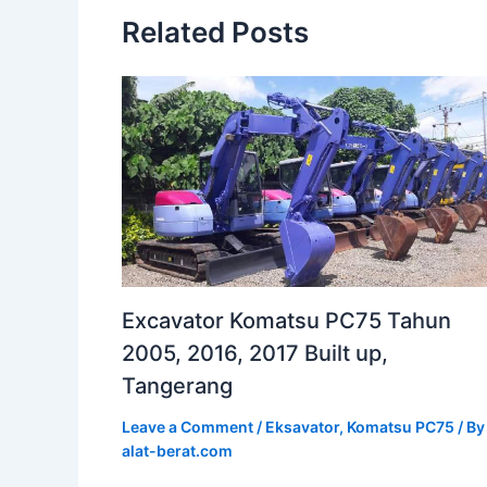
Related Posts
Excavator Komatsu PC75 Tahun
2005, 2016, 2017 Built up,
Tangerang
Leave a Comment
/
Eksavator
,
Komatsu PC75
/ By
alat-berat.com