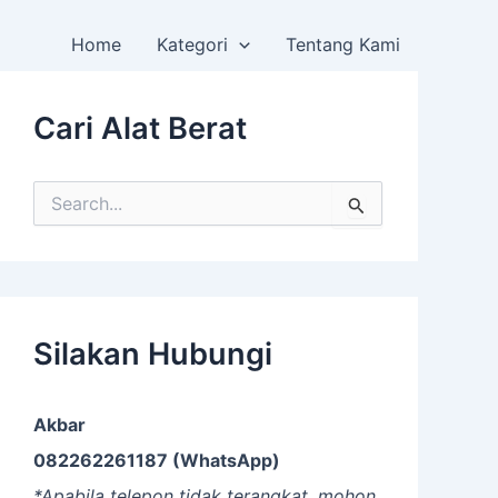
Home
Kategori
Tentang Kami
Cari Alat Berat
S
e
a
r
c
h
f
Silakan Hubungi
o
r
:
Akbar
082262261187 (WhatsApp)
*Apabila telepon tidak terangkat, mohon