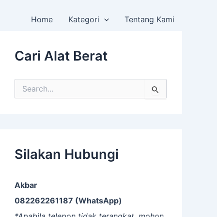
Home
Kategori
Tentang Kami
Cari Alat Berat
S
e
a
r
c
h
f
Silakan Hubungi
o
r
:
Akbar
082262261187 (WhatsApp)
*Apabila telepon tidak terangkat, mohon