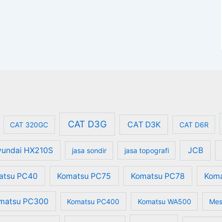
CAT D3G
CAT D3K
CAT 320GC
CAT D6R
undai HX210S
JCB
jasa sondir
jasa topografi
atsu PC40
Komatsu PC75
Komatsu PC78
Kom
matsu PC300
Komatsu PC400
Komatsu WA500
Mes