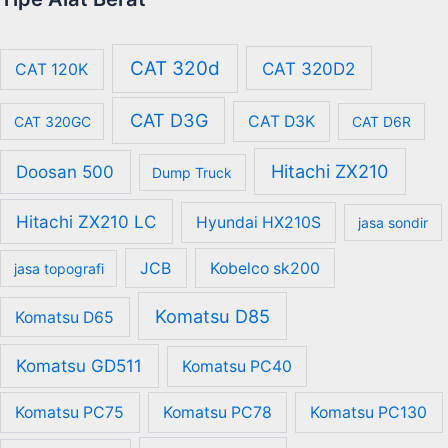
CAT 320d
CAT 320D2
CAT 120K
CAT D3G
CAT D3K
CAT 320GC
CAT D6R
Hitachi ZX210
Doosan 500
Dump Truck
Hitachi ZX210 LC
Hyundai HX210S
jasa sondir
JCB
Kobelco sk200
jasa topografi
Komatsu D85
Komatsu D65
Komatsu GD511
Komatsu PC40
Komatsu PC75
Komatsu PC78
Komatsu PC130