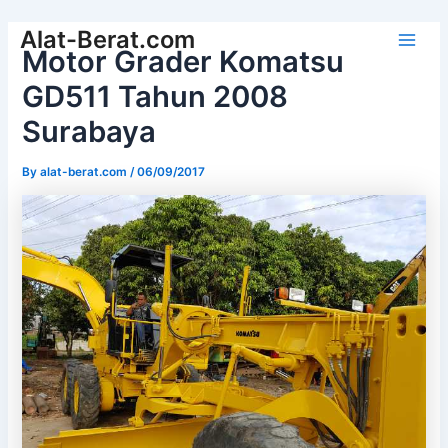
Skip
Alat-Berat.com
to
Motor Grader Komatsu
Main
content
GD511 Tahun 2008
Men
Surabaya
By
alat-berat.com
/
06/09/2017