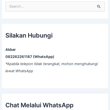
S
e
a
r
c
h
f
Silakan Hubungi
o
r
:
Akbar
082262261187 (WhatsApp)
*Apabila telepon tidak terangkat, mohon menghubungi
lewat WhatsApp
Chat Melalui WhatsApp